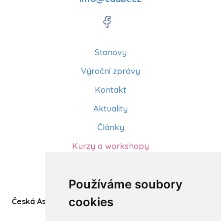
Stanovy
Výroční zprávy
Kontakt
Aktuality
Články
Kurzy a workshopy
Sídlo ČADBT
Používáme soubory
cookies
Česká Asociace Dětských Bobath Terapeutů spolek
(z.s.)