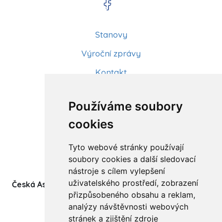
Stanovy
Výroční zprávy
Kontakt
Aktuality
Používáme soubory
Články
cookies
Kurzy a workshopy
Tyto webové stránky používají
Sídlo ČADBT
soubory cookies a další sledovací
nástroje s cílem vylepšení
uživatelského prostředí, zobrazení
Česká Asociace Dětských Bobath Terapeutů spolek
přizpůsobeného obsahu a reklam,
(z.s.)
analýzy návštěvnosti webových
Ukrajinská 1534
stránek a zjištění zdroje