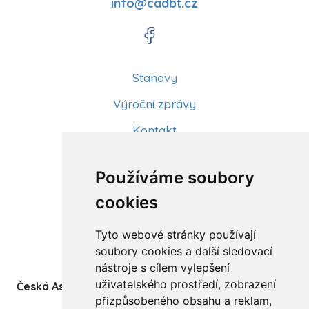
info@cadbt.cz
Stanovy
Výroční zprávy
Kontakt
Aktuality
Používáme soubory
Články
cookies
Kurzy a workshopy
Tyto webové stránky používají
Sídlo ČADBT
soubory cookies a další sledovací
nástroje s cílem vylepšení
uživatelského prostředí, zobrazení
Česká Asociace Dětských Bobath Terapeutů spolek
přizpůsobeného obsahu a reklam,
(z.s.)