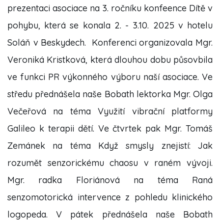
prezentaci asociace na 3. ročníku konfeence Dítě v
pohybu, která se konala 2. - 3.10. 2025 v hotelu
Soláň v Beskydech. Konferenci organizovala Mgr.
Veroniká Kristková, která dlouhou dobu půsovbila
ve funkci PR výkonného výboru naší asociace. Ve
středu přednášela naše Bobath lektorka Mgr. Olga
Večeřová na téma Využití vibrační platformy
Galileo k terapii dětí. Ve čtvrtek pak Mgr. Tomáš
Zemánek na téma Když smysly znejistí: Jak
rozumět senzorickému chaosu v raném vývoji.
Mgr. radka Floriánová na téma Raná
senzomotorická intervence z pohledu klinického
logopeda. V pátek přednášela naše Bobath