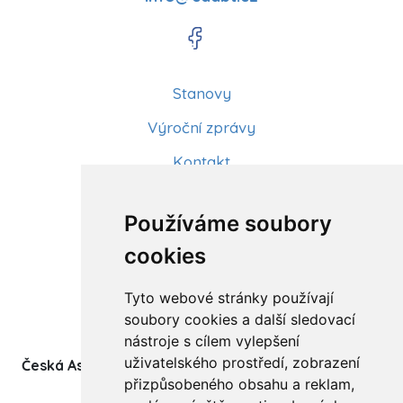
Stanovy
Výroční zprávy
Kontakt
Aktuality
Používáme soubory
Články
cookies
Kurzy a workshopy
Tyto webové stránky používají
Sídlo ČADBT
soubory cookies a další sledovací
nástroje s cílem vylepšení
uživatelského prostředí, zobrazení
Česká Asociace Dětských Bobath Terapeutů spolek
přizpůsobeného obsahu a reklam,
(z.s.)