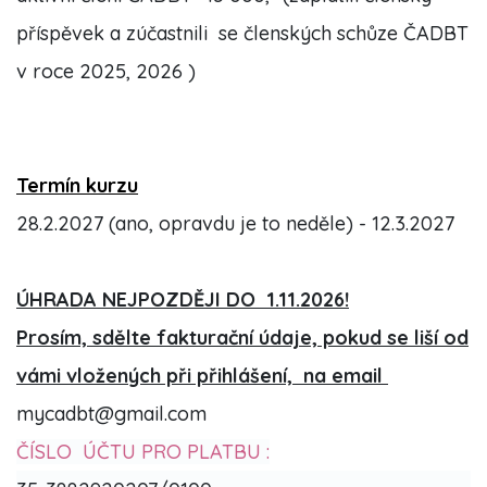
příspěvek a zúčastnili se členských schůze ČADBT
v roce 2025, 2026 )
Termín kurzu
28.2.2027 (ano, opravdu je to neděle) - 12.3.2027
ÚHRADA NEJPOZDĚJI DO 1.11.2026!
Prosím, sdělte fakturační údaje, pokud se liší od
vámi vložených při přihlášení, na email
mycadbt@gmail.com
ČÍSLO ÚČTU PRO PLATBU :