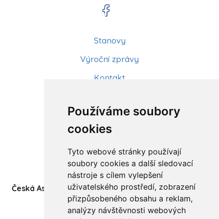
Stanovy
Výroční zprávy
Kontakt
Aktuality
Používáme soubory
Články
cookies
Kurzy a workshopy
Tyto webové stránky používají
Sídlo ČADBT
soubory cookies a další sledovací
nástroje s cílem vylepšení
uživatelského prostředí, zobrazení
Česká Asociace Dětských Bobath Terapeutů spolek
přizpůsobeného obsahu a reklam,
(z.s.)
analýzy návštěvnosti webových
Ukrajinská 1534