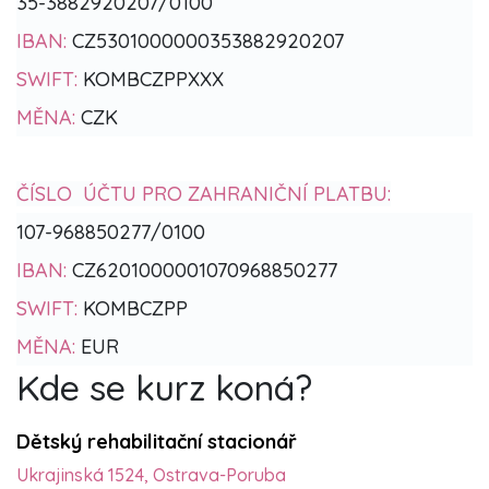
35-3882920207/0100
IBAN:
CZ5301000000353882920207
SWIFT:
KOMBCZPPXXX
MĚNA:
CZK
ČÍSLO ÚČTU PRO ZAHRANIČNÍ PLATBU:
107-968850277/0100
IBAN:
CZ6201000001070968850277
SWIFT:
KOMBCZPP
MĚNA:
EUR
Kde se kurz koná?
Dětský rehabilitační stacionář
Ukrajinská 1524, Ostrava-Poruba