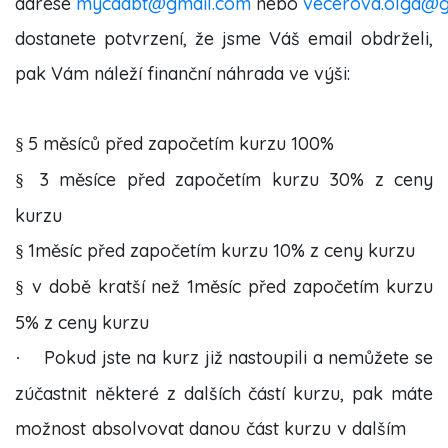
adrese
mycadbt@gmail.com
nebo
vecerova.olga@g
dostanete potvrzení, že jsme Váš email obdrželi,
pak Vám náleží finanční náhrada ve výši:
5 měsíců před započetím kurzu 100%
§
3 měsíce před započetím kurzu 30% z ceny
§
kurzu
1měsíc před započetím kurzu 10% z ceny kurzu
§
v době kratší než 1měsíc před započetím kurzu
§
5% z ceny kurzu
Pokud jste na kurz již nastoupili a nemůžete se
·
zúčastnit některé z dalších částí kurzu, pak máte
možnost absolvovat danou část kurzu v dalším