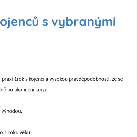
kojenců s vybranými
praxí 1rok s kojenci a vysokou pravděpodobností, že se
dně po ukončení kurzu.
ců výhodou.
o 1 roku věku.