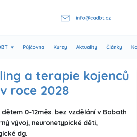
info@cadbt.cz
DBT
Půjčovna
Kurzy
Aktuality
Články
Ko
ling a terapie kojenců
 v roce 2028
e dětem 0-12měs. bez vzdělání v Bobath
ný vývoj, neuronetypické děti,
gické dg.