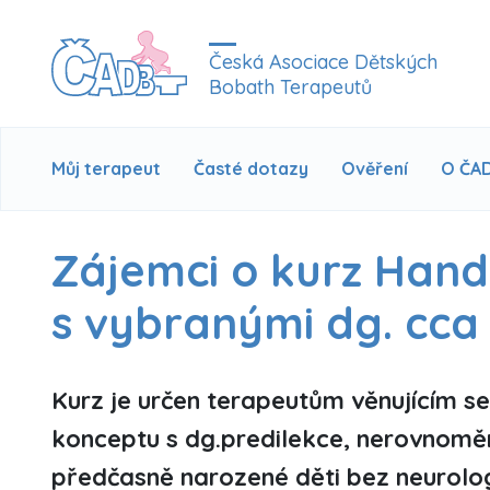
Česká Asociace Dětských
Bobath Terapeutů
Můj terapeut
Časté dotazy
Ověření
O ČA
Zájemci o kurz Hand
s vybranými dg. cca
Kurz je určen terapeutům věnujícím s
konceptu s dg.predilekce, nerovnoměr
předčasně narozené děti bez neurolo