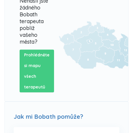
Nenašli jste
žádného
Bobath
terapeuta
poblíž
vašeho
města?
Prohlédněte
si mapu
všech
terapeutů
Jak mi Bobath pomůže?