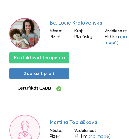
Bc. Lucie Královenská
Město:
Kraj:
Vzdálenost:
Plzeň
Plzeňský
+10 km
(na
mapě)
Kontaktovat terapeuta
Zobrazit profil
Certifikát ČADBT
Martina Tobiášková
Město:
Vzdálenost:
Plzeň
+11 km
(na mapě)