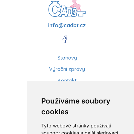
info@cadbt.cz
Stanovy
Výroční zprávy
Kontakt
Aktuality
Používáme soubory
Články
cookies
Kurzy a workshopy
Tyto webové stránky používají
Sídlo ČADBT
soubory cookies a další sledovací