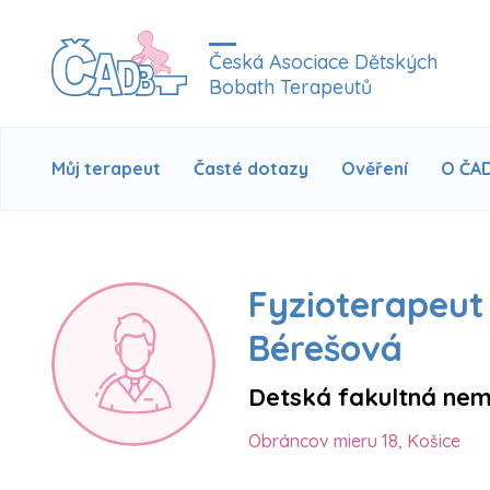
Česká Asociace Dětských
Bobath Terapeutů
Můj terapeut
Časté dotazy
Ověření
O ČA
Fyzioterapeut
Bérešová
Detská fakultná ne
Obráncov mieru 18, Košice