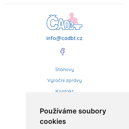
info@cadbt.cz
Stanovy
Výroční zprávy
Kontakt
Aktuality
Používáme soubory
Články
cookies
Kurzy a workshopy