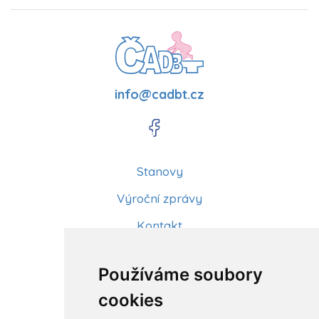
info@cadbt.cz
Stanovy
Výroční zprávy
Kontakt
Aktuality
Používáme soubory
Články
cookies
Kurzy a workshopy