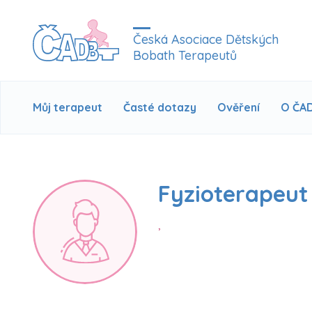
Česká Asociace Dětských
Bobath Terapeutů
Můj terapeut
Časté dotazy
Ověření
O ČA
Fyzioterapeut
,