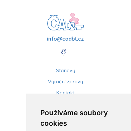
info@cadbt.cz
Stanovy
Výroční zprávy
Kontakt
Aktuality
Používáme soubory
Články
cookies
Kurzy a workshopy