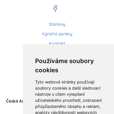
Stanovy
Výroční zprávy
Kontakt
Aktuality
Používáme soubory
Články
cookies
Kurzy a workshopy
Tyto webové stránky používají
Sídlo ČADBT
soubory cookies a další sledovací
nástroje s cílem vylepšení
uživatelského prostředí, zobrazení
Česká Asociace Dětských Bobath Terapeutů spolek
přizpůsobeného obsahu a reklam,
(z.s.)
analýzy návštěvnosti webových