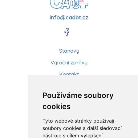
info@cadbt.cz
Stanovy
Výroční zprávy
Kontakt
Aktuality
Používáme soubory
Články
cookies
Kurzy a workshopy
Tyto webové stránky používají
Sídlo ČADBT
soubory cookies a další sledovací
nástroje s cílem vylepšení