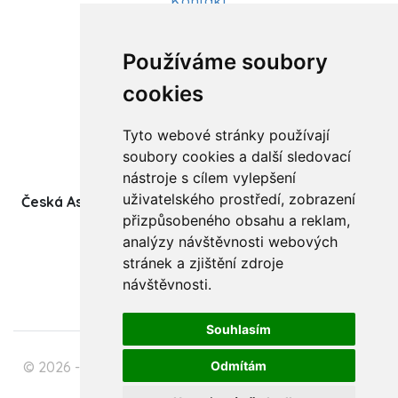
Kontakt
Aktuality
Používáme soubory
Články
cookies
Kurzy a workshopy
Tyto webové stránky používají
Sídlo ČADBT
soubory cookies a další sledovací
nástroje s cílem vylepšení
uživatelského prostředí, zobrazení
Česká Asociace Dětských Bobath Terapeutů spolek
přizpůsobeného obsahu a reklam,
(z.s.)
analýzy návštěvnosti webových
Ukrajinská 1534
stránek a zjištění zdroje
708 00 Ostrava-Poruba
návštěvnosti.
Souhlasím
© 2026 - Česká Asociace Dětských Bobath Terapeutů
Odmítám
spolek (z.s.)