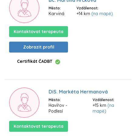
Bc. Martina Hrčková
Město:
Vzdálenost:
Karviná
+14 km
(na mapě)
Kontaktovat terapeuta
Zobrazit profil
Certifikát ČADBT
DiS. Markéta Hermanová
Město:
Vzdálenost:
Havířov -
+15 km
(na
Podlesí
mapě)
Kontaktovat terapeuta