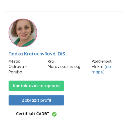
Radka Kratochvílová, DiS.
Město:
Kraj:
Vzdálenost:
Ostrava –
Moravskoslezský
+5 km
(na
Poruba
mapě)
Kontaktovat terapeuta
Zobrazit profil
Certifikát ČADBT