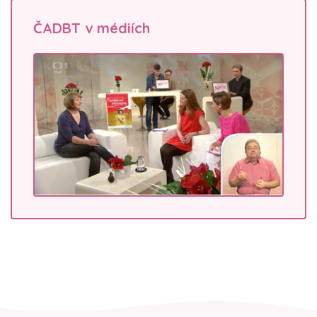
ČADBT v médiích