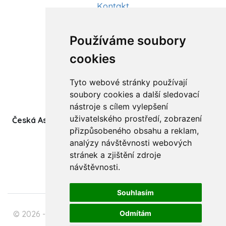
Kontakt
Aktuality
Používáme soubory
Články
cookies
Kurzy a workshopy
Tyto webové stránky používají
Sídlo ČADBT
soubory cookies a další sledovací
nástroje s cílem vylepšení
uživatelského prostředí, zobrazení
Česká Asociace Dětských Bobath Terapeutů spolek
přizpůsobeného obsahu a reklam,
(z.s.)
analýzy návštěvnosti webových
Ukrajinská 1534
stránek a zjištění zdroje
708 00 Ostrava-Poruba
návštěvnosti.
Souhlasím
© 2026 - Česká Asociace Dětských Bobath Terapeutů
Odmítám
spolek (z.s.)