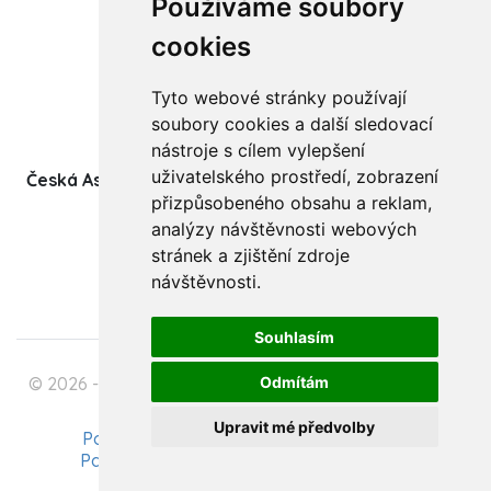
Používáme soubory
Články
cookies
Kurzy a workshopy
Tyto webové stránky používají
Sídlo ČADBT
soubory cookies a další sledovací
nástroje s cílem vylepšení
uživatelského prostředí, zobrazení
Česká Asociace Dětských Bobath Terapeutů spolek
přizpůsobeného obsahu a reklam,
(z.s.)
analýzy návštěvnosti webových
Ukrajinská 1534
stránek a zjištění zdroje
708 00 Ostrava-Poruba
návštěvnosti.
Souhlasím
Odmítám
© 2026 - Česká Asociace Dětských Bobath Terapeutů
spolek (z.s.)
Upravit mé předvolby
Podmínky zpracování osobních údajů
Pavel Szabo - Tvorba webových stránek