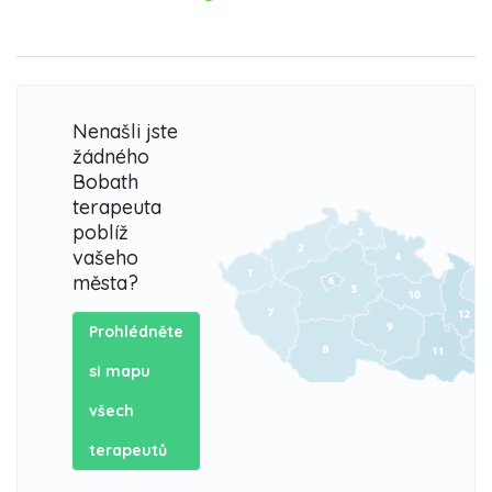
Nenašli jste
žádného
Bobath
terapeuta
poblíž
vašeho
města?
Prohlédněte
si mapu
všech
terapeutů