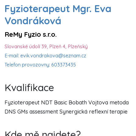
Fyzioterapeut Mgr. Eva
Vondráková
ReMy Fyzio s.r.o.
Slovanské údolí 39, Plzeň 4, Plzeňský
E-mail: evik.vondrakova@seznam.cz
Telefon provozovny: 603373435
Kvalifikace
Fyzioterapeut NDT Basic Bobath Vojtova metoda
DNS GMs assessment Synergická reflexní terapie
Kde mě najdete?