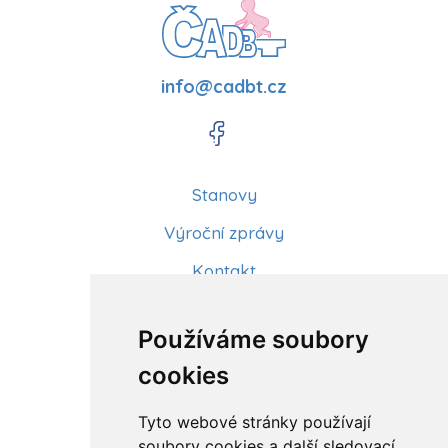
info@cadbt.cz
Stanovy
Výroční zprávy
Kontakt
Aktuality
Používáme soubory
Články
cookies
Kurzy a workshopy
Tyto webové stránky používají
Sídlo ČADBT
soubory cookies a další sledovací