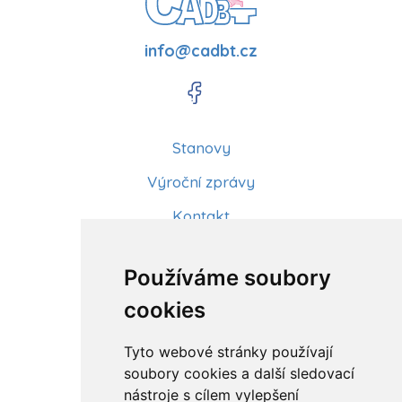
info@cadbt.cz
Stanovy
Výroční zprávy
Kontakt
Aktuality
Používáme soubory
Články
cookies
Kurzy a workshopy
Tyto webové stránky používají
Sídlo ČADBT
soubory cookies a další sledovací
nástroje s cílem vylepšení