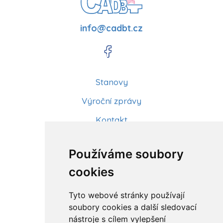
info@cadbt.cz
Stanovy
Výroční zprávy
Kontakt
Aktuality
Používáme soubory
Články
cookies
Kurzy a workshopy
Tyto webové stránky používají
Sídlo ČADBT
soubory cookies a další sledovací
nástroje s cílem vylepšení