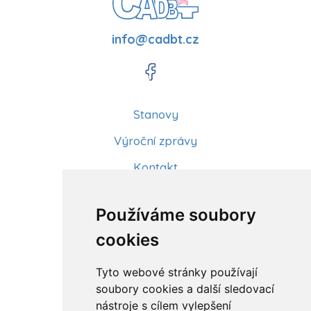
info@cadbt.cz
Stanovy
Výroční zprávy
Kontakt
Aktuality
Používáme soubory
Články
cookies
Kurzy a workshopy
Tyto webové stránky používají
Sídlo ČADBT
soubory cookies a další sledovací
nástroje s cílem vylepšení