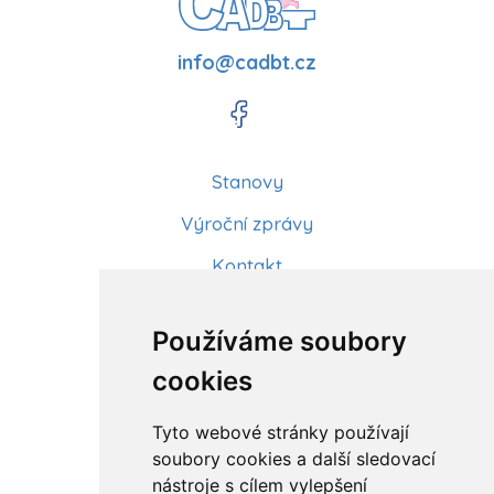
info@cadbt.cz
Stanovy
Výroční zprávy
Kontakt
Aktuality
Používáme soubory
Články
cookies
Kurzy a workshopy
Tyto webové stránky používají
Sídlo ČADBT
soubory cookies a další sledovací
nástroje s cílem vylepšení