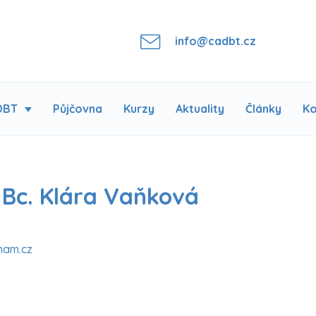
info@cadbt.cz
DBT
Půjčovna
Kurzy
Aktuality
Články
Ko
 Bc. Klára Vaňková
nam.cz