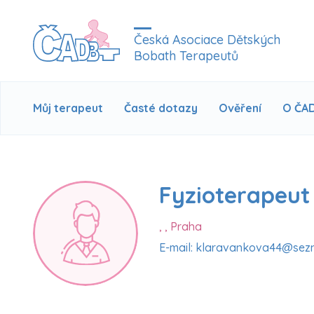
Česká Asociace Dětských
Bobath Terapeutů
Můj terapeut
Časté dotazy
Ověření
O ČA
Fyzioterapeut
, , Praha
E-mail: klaravankova44@sez