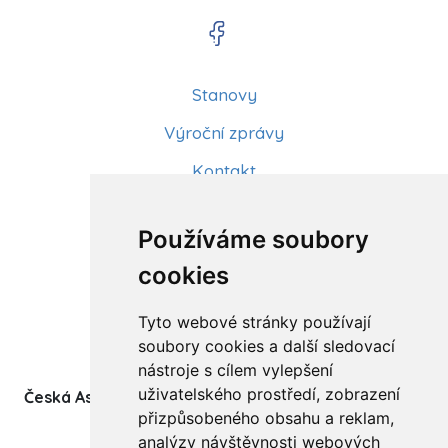
Stanovy
Výroční zprávy
Kontakt
Aktuality
Používáme soubory
Články
cookies
Kurzy a workshopy
Tyto webové stránky používají
Sídlo ČADBT
soubory cookies a další sledovací
nástroje s cílem vylepšení
uživatelského prostředí, zobrazení
Česká Asociace Dětských Bobath Terapeutů spolek
přizpůsobeného obsahu a reklam,
(z.s.)
analýzy návštěvnosti webových