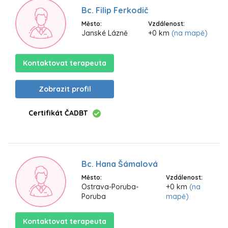
Bc. Filip Ferkodič
Město:
Vzdálenost:
Janské Lázně
+0 km
(na mapě)
Kontaktovat terapeuta
Zobrazit profil
Certifikát ČADBT
Bc. Hana Šámalová
Město:
Vzdálenost:
Ostrava-Poruba-
+0 km
(na
Poruba
mapě)
Kontaktovat terapeuta