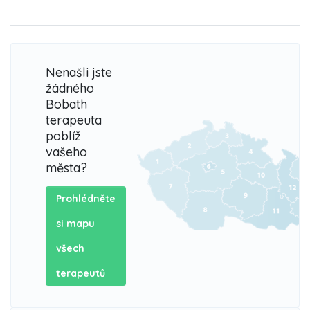
Nenašli jste
žádného
Bobath
terapeuta
poblíž
vašeho
města?
Prohlédněte
si mapu
všech
terapeutů