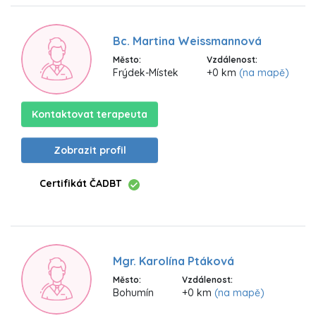
Bc. Martina Weissmannová
Město:
Vzdálenost:
Frýdek-Místek
+0 km
(na mapě)
Kontaktovat terapeuta
Zobrazit profil
Certifikát ČADBT
Mgr. Karolína Ptáková
Město:
Vzdálenost:
Bohumín
+0 km
(na mapě)