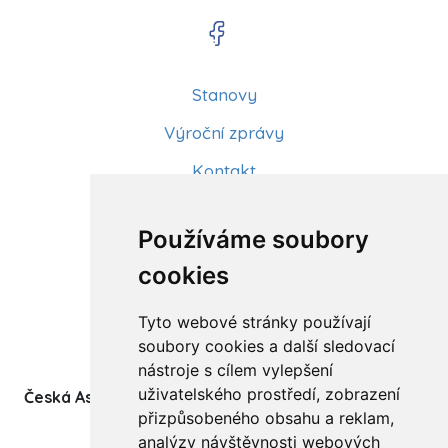
Stanovy
Výroční zprávy
Kontakt
Aktuality
Používáme soubory
Články
cookies
Kurzy a workshopy
Tyto webové stránky používají
Sídlo ČADBT
soubory cookies a další sledovací
nástroje s cílem vylepšení
uživatelského prostředí, zobrazení
Česká Asociace Dětských Bobath Terapeutů spolek
přizpůsobeného obsahu a reklam,
(z.s.)
analýzy návštěvnosti webových