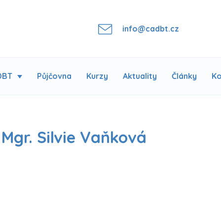
info@cadbt.cz
DBT
Půjčovna
Kurzy
Aktuality
Články
Ko
Mgr. Silvie Vaňková