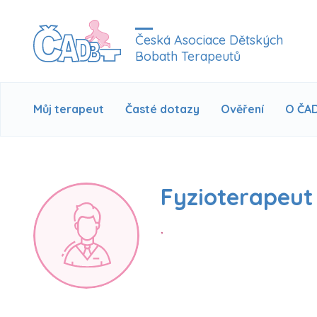
Česká Asociace Dětských
Bobath Terapeutů
Můj terapeut
Časté dotazy
Ověření
O ČA
Fyzioterapeut 
,