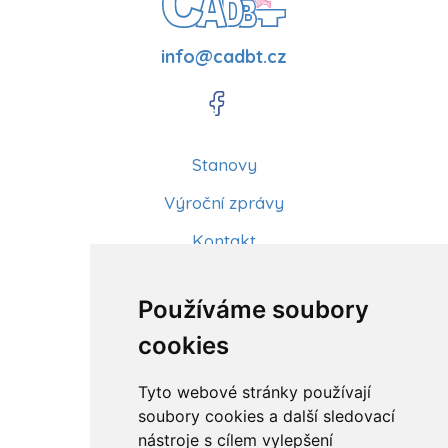
info@cadbt.cz
Stanovy
Výroční zprávy
Kontakt
Aktuality
Používáme soubory
Články
cookies
Kurzy a workshopy
Tyto webové stránky používají
Sídlo ČADBT
soubory cookies a další sledovací
nástroje s cílem vylepšení