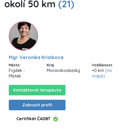
okolí 50 km
(21)
Mgr. Veronika Kristková
Město:
Kraj:
Vzdálenost:
Frýdek -
Moravskoslezský
+0 km
(na
Místek
mapě)
Kontaktovat terapeuta
Zobrazit profil
Certifikát ČADBT