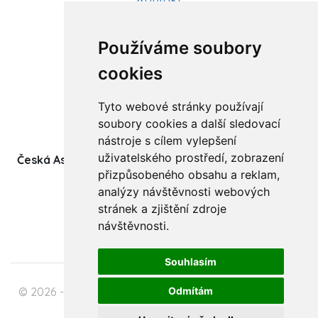
Aktuality
Používáme soubory
Články
cookies
Kurzy a workshopy
Tyto webové stránky používají
Sídlo ČADBT
soubory cookies a další sledovací
nástroje s cílem vylepšení
uživatelského prostředí, zobrazení
Česká Asociace Dětských Bobath Terapeutů spolek
přizpůsobeného obsahu a reklam,
(z.s.)
analýzy návštěvnosti webových
Ukrajinská 1534
stránek a zjištění zdroje
708 00 Ostrava-Poruba
návštěvnosti.
Souhlasím
© 2026 - Česká Asociace Dětských Bobath Terapeutů
Odmítám
spolek (z.s.)