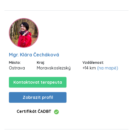
Mgr. Klára Čecháková
Město:
Kraj:
Vzdálenost:
Ostrava
Moravskoslezský
+14 km
(na mapě)
Kontaktovat terapeuta
Zobrazit profil
Certifikát ČADBT