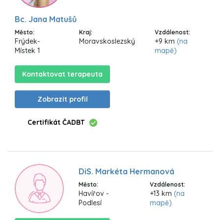
Bc. Jana Matušů
Město:
Kraj:
Vzdálenost:
Frýdek-
Moravskoslezský
+9 km
(na
Místek 1
mapě)
Kontaktovat terapeuta
Zobrazit profil
Certifikát ČADBT
DiS. Markéta Hermanová
Město:
Vzdálenost:
Havířov -
+13 km
(na
Podlesí
mapě)