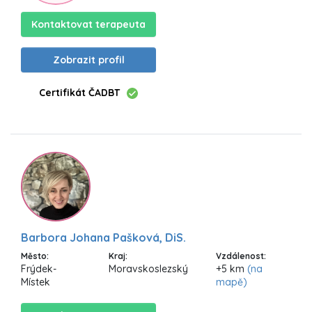
Kontaktovat terapeuta
Zobrazit profil
Certifikát ČADBT
Barbora Johana Pašková, DiS.
Město:
Kraj:
Vzdálenost:
Frýdek-
Moravskoslezský
+5 km
(na
Místek
mapě)