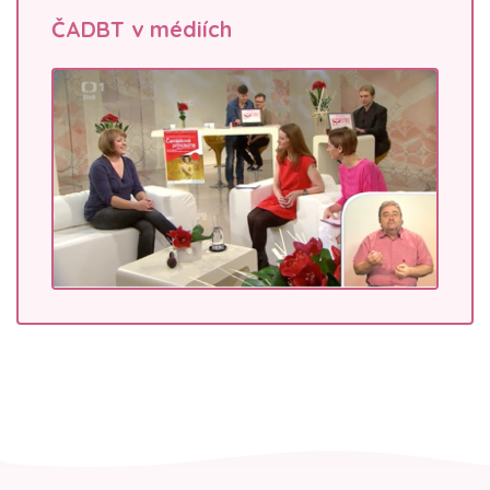
ČADBT v médiích