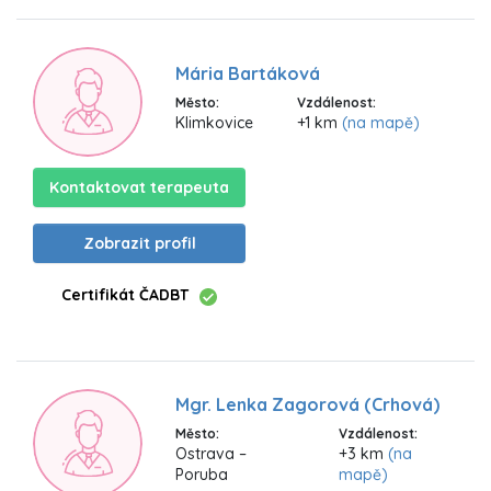
Mária Bartáková
Město:
Vzdálenost:
Klimkovice
+1 km
(na mapě)
Kontaktovat terapeuta
Zobrazit profil
Certifikát ČADBT
Mgr. Lenka Zagorová (Crhová)
Město:
Vzdálenost:
Ostrava –
+3 km
(na
Poruba
mapě)