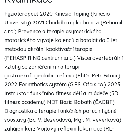
Fyzioterapeut 2020 Kinesio Taping (Kinesio
University) 2021 Chodidla a plochonozí (Rehamil
s.r.o.) Prevence a terapie asymetrického
motorického vývoje kojenců a batolat do 3 let
metodou akrální koaktivační terapie
(REHASPIRING centrum s.r.o.) Viscerovertebrální
vztahy se zaměřením na terapii
gastroezofageálního refluxu (PhDr. Petr Bitnar)
2022 Formthotics systém (G.P.S. Ofa s.r.o.) 2023
Instruktor funkčního fitness dětí a mládeže (3D
fitness academy) NDT Basic Bobath (ČADBT)
Diagnostika a terapie funkčních poruch hybné
soustavy (Bc. V. Bezvodová, Mgr. M. Veverková)
zahájen kurz Vojtovy reflexní lokomoce (RL-