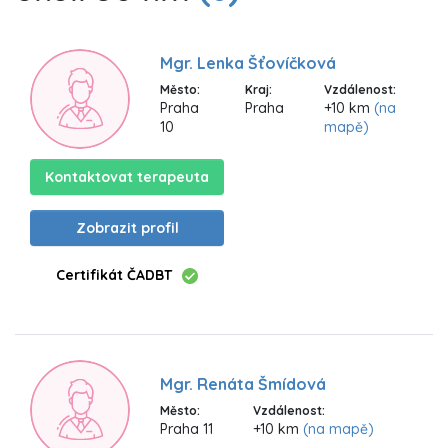
Mgr. Lenka Šťovíčková
Město:
Kraj:
Vzdálenost:
Praha
Praha
+10 km
(na
10
mapě)
Kontaktovat terapeuta
Zobrazit profil
Certifikát ČADBT
Mgr. Renáta Šmídová
Město:
Vzdálenost:
Praha 11
+10 km
(na mapě)