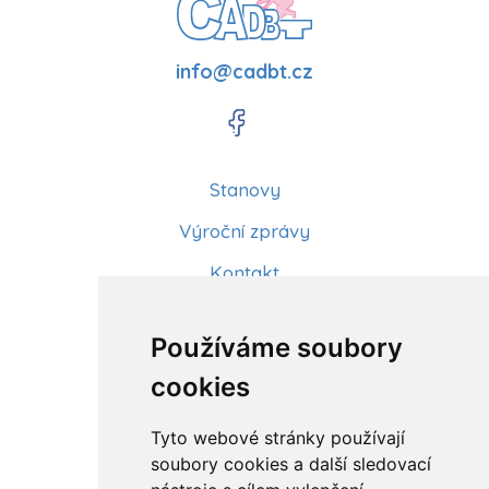
info@cadbt.cz
Stanovy
Výroční zprávy
Kontakt
Aktuality
Používáme soubory
Články
cookies
Kurzy a workshopy
Tyto webové stránky používají
Sídlo ČADBT
soubory cookies a další sledovací