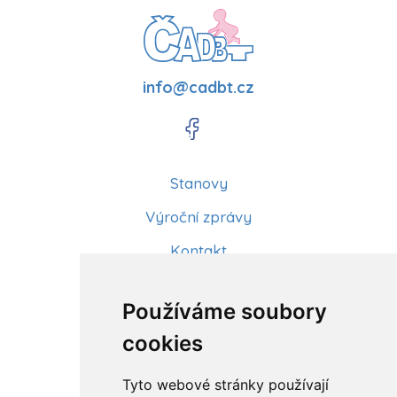
info@cadbt.cz
Stanovy
Výroční zprávy
Kontakt
Aktuality
Používáme soubory
Články
cookies
Kurzy a workshopy
Tyto webové stránky používají