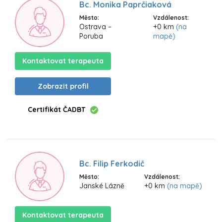
Bc. Monika Paprčiaková
Město:
Vzdálenost:
Ostrava –
+0 km
(na
Poruba
mapě)
Kontaktovat terapeuta
Zobrazit profil
Certifikát ČADBT
Bc. Filip Ferkodič
Město:
Vzdálenost:
Janské Lázně
+0 km
(na mapě)
Kontaktovat terapeuta