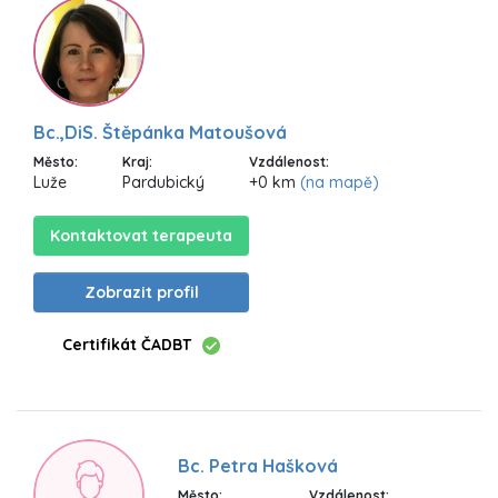
Bc.,DiS. Štěpánka Matoušová
Město:
Kraj:
Vzdálenost:
Luže
Pardubický
+0 km
(na mapě)
Kontaktovat terapeuta
Zobrazit profil
Certifikát ČADBT
Bc. Petra Hašková
Město:
Vzdálenost: