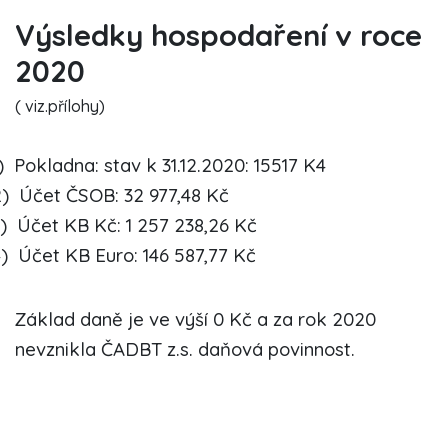
Výsledky hospodaření v roce
2020
( viz.přílohy)
)
Pokladna: stav k 31.12.2020: 15517 K4
)
Účet ČSOB: 32 977,48 Kč
)
Účet KB Kč: 1 257 238,26 Kč
)
Účet KB Euro: 146 587,77 Kč
Základ daně je ve výší 0 Kč a za rok 2020
nevznikla ČADBT z.s. daňová povinnost.