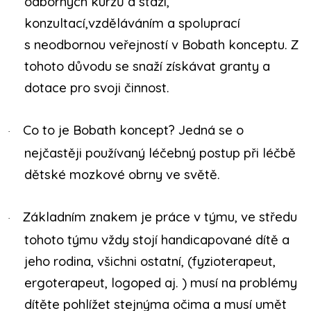
odborných kurzů a stáží,
konzultací,vzděláváním a spoluprací
s neodbornou veřejností v Bobath konceptu. Z
tohoto důvodu se snaží získávat granty a
dotace pro svoji činnost.
Co to je Bobath koncept? Jedná se o
·
nejčastěji používaný léčebný postup při léčbě
dětské mozkové obrny ve světě.
Základním znakem je práce v týmu, ve středu
·
tohoto týmu vždy stojí handicapované dítě a
jeho rodina, všichni ostatní, (fyzioterapeut,
ergoterapeut, logoped aj. ) musí na problémy
dítěte pohlížet stejnýma očima a musí umět