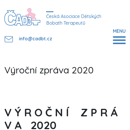
Česká Asociace Dětských
Bobath Terapeutů
MENU
info@cadbt.cz
Výroční zpráva 2020
V Ý R O Č N Í
Z P R Á
V A 2020