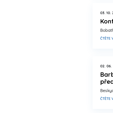
03. 10.
Kon
Bobath
ČTĚTE V
02. 06.
Barb
pře
Beskyd
ČTĚTE V