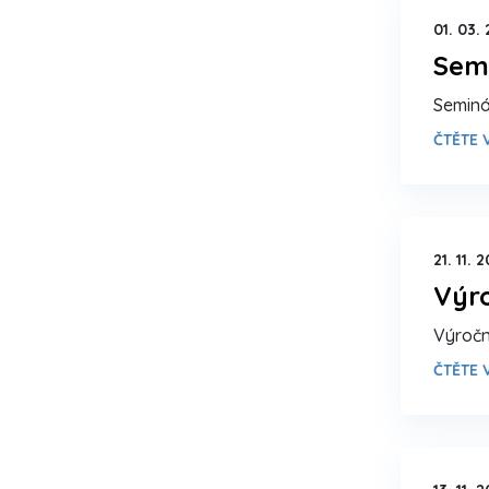
01. 03.
Semi
Seminá
ČTĚTE V
21. 11. 
Výr
Výročn
ČTĚTE V