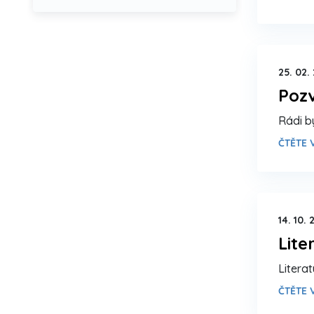
25. 02.
Pozv
Rádi b
ČTĚTE V
14. 10. 
Lite
Litera
ČTĚTE V