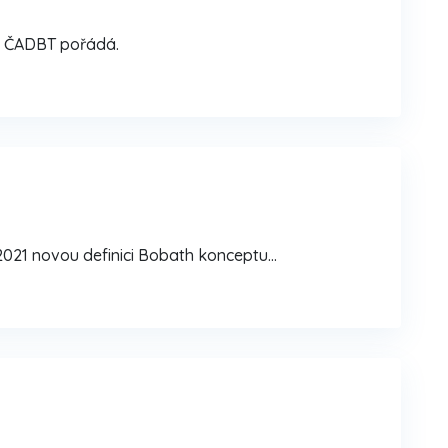
rý ČADBT pořádá.
2021 novou definici Bobath konceptu…