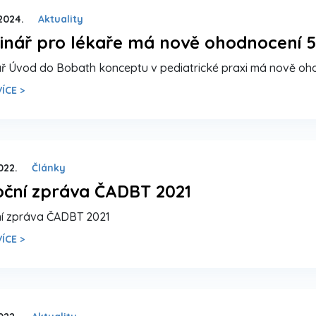
 2024.
Aktuality
nář pro lékaře má nově ohodnocení 5
ř Úvod do Bobath konceptu v pediatrické praxi má nově oho
ÍCE >
2022.
Články
oční zpráva ČADBT 2021
í zpráva ČADBT 2021
ÍCE >