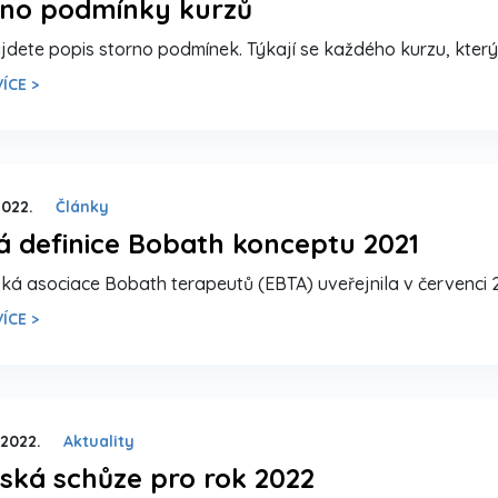
rno podmínky kurzů
jdete popis storno podmínek. Týkají se každého kurzu, kte
ÍCE >
2022.
Články
 definice Bobath konceptu 2021
ká asociace Bobath terapeutů (EBTA) uveřejnila v červenci 
ÍCE >
 2022.
Aktuality
ská schůze pro rok 2022