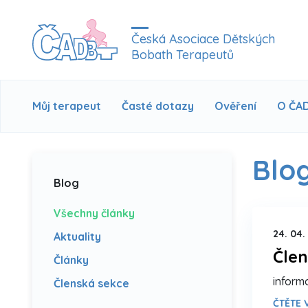
Česká Asociace Dětských
Bobath Terapeutů
Můj terapeut
Časté dotazy
Ověření
O ČA
Blo
Blog
Všechny články
24. 04.
Aktuality
Člen
Články
inform
Členská sekce
ČTĚTE V