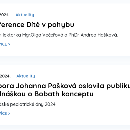
 2024.
Aktuality
ference Dítě v pohybu
 lektorka Mgr.Olga Večeřová a PhDr. Andrea Hašková.
ÍCE >
 2024.
Aktuality
ora Johanna Pašková oslovila publik
dnáškou o Bobath konceptu
ské pediatrické dny 2024
ÍCE >