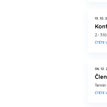
13. 10. 
Konf
2.- 3.1
ČTĚTE V
06. 12.
Člen
Termín 
ČTĚTE V