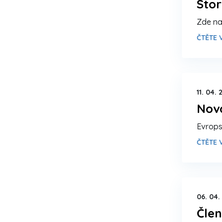
Sto
Zde na
ČTĚTE V
11. 04. 
Nová
Evrops
ČTĚTE V
06. 04.
Člen