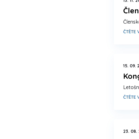
13. 11. 
Člen
Člensk
ČTĚTE V
15. 09. 
Kon
Letošn
ČTĚTE V
23. 08.