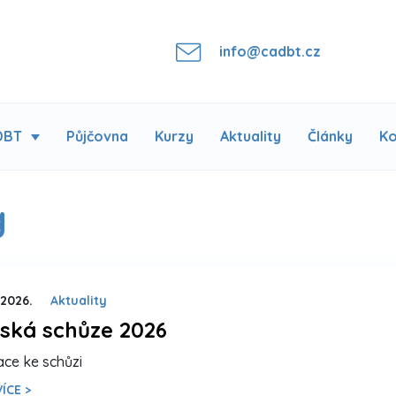
info@cadbt.cz
DBT
Půjčovna
Kurzy
Aktuality
Články
Ko
g
 2026.
Aktuality
ská schůze 2026
ace ke schůzi
ÍCE >