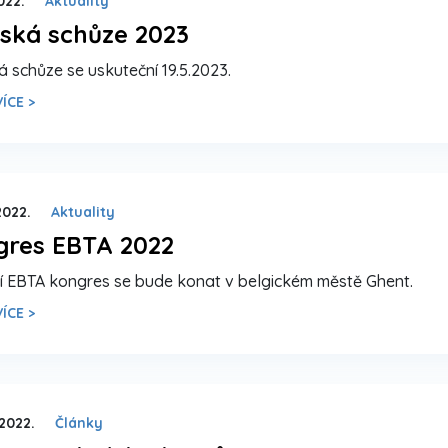
2022.
Aktuality
ská schůze 2023
á schůze se uskuteční 19.5.2023.
ÍCE >
2022.
Aktuality
gres EBTA 2022
í EBTA kongres se bude konat v belgickém městě Ghent.
ÍCE >
 2022.
Články