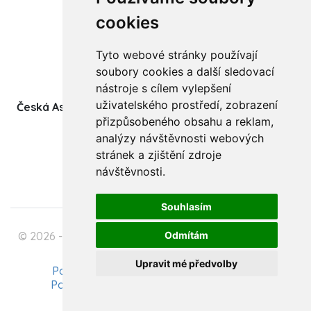
Články
cookies
Kurzy a workshopy
Tyto webové stránky používají
Sídlo ČADBT
soubory cookies a další sledovací
nástroje s cílem vylepšení
uživatelského prostředí, zobrazení
Česká Asociace Dětských Bobath Terapeutů spolek
přizpůsobeného obsahu a reklam,
(z.s.)
analýzy návštěvnosti webových
Ukrajinská 1534
stránek a zjištění zdroje
708 00 Ostrava-Poruba
návštěvnosti.
Souhlasím
© 2026 - Česká Asociace Dětských Bobath Terapeutů
Odmítám
spolek (z.s.)
Upravit mé předvolby
Podmínky zpracování osobních údajů
Pavel Szabo - Tvorba webových stránek