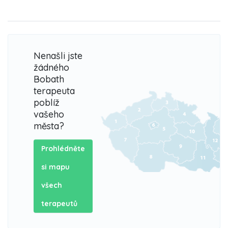
Nenašli jste
žádného
Bobath
terapeuta
poblíž
vašeho
města?
Prohlédněte
si mapu
všech
terapeutů