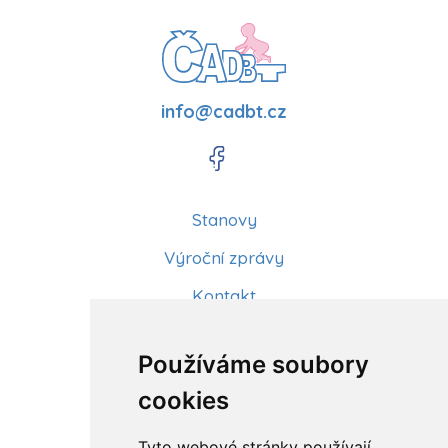
info@cadbt.cz
Stanovy
Výroční zprávy
Kontakt
Aktuality
Používáme soubory
Články
cookies
Kurzy a workshopy
Tyto webové stránky používají