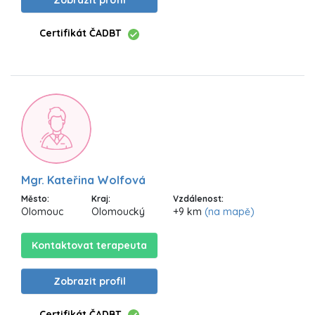
Zobrazit profil
Certifikát ČADBT
Mgr. Kateřina Wolfová
Město:
Kraj:
Vzdálenost:
Olomouc
Olomoucký
+9 km
(na mapě)
Kontaktovat terapeuta
Zobrazit profil
Certifikát ČADBT