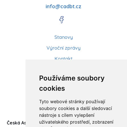
info@cadbt.cz
Stanovy
Výroční zprávy
Kontakt
Aktuality
Používáme soubory
Články
cookies
Kurzy a workshopy
Tyto webové stránky používají
Sídlo ČADBT
soubory cookies a další sledovací
nástroje s cílem vylepšení
uživatelského prostředí, zobrazení
Česká Asociace Dětských Bobath Terapeutů spolek