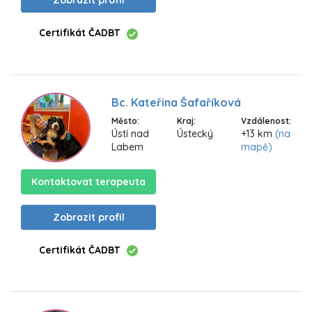
Zobrazit profil
Certifikát ČADBT
Bc. Kateřina Šafaříková
Město:
Kraj:
Vzdálenost:
Ústí nad
Ústecký
+13 km
(na
Labem
mapě)
Kontaktovat terapeuta
Zobrazit profil
Certifikát ČADBT