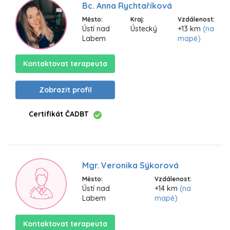
Bc. Anna Rychtaříková
Město:
Kraj:
Vzdálenost:
Ústí nad
Ústecký
+13 km
(na
Labem
mapě)
Kontaktovat terapeuta
Zobrazit profil
Certifikát ČADBT
Mgr. Veronika Sýkorová
Město:
Vzdálenost:
Ústí nad
+14 km
(na
Labem
mapě)
Kontaktovat terapeuta