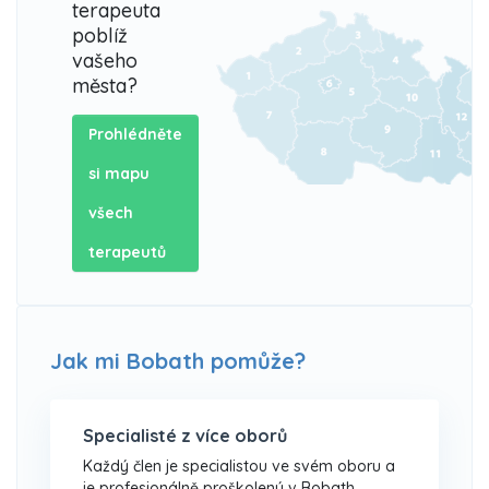
terapeuta
poblíž
vašeho
města?
Prohlédněte
si mapu
všech
terapeutů
Jak mi Bobath pomůže?
Specialisté z více oborů
Každý člen je specialistou ve svém oboru a
je profesionálně proškolený v Bobath