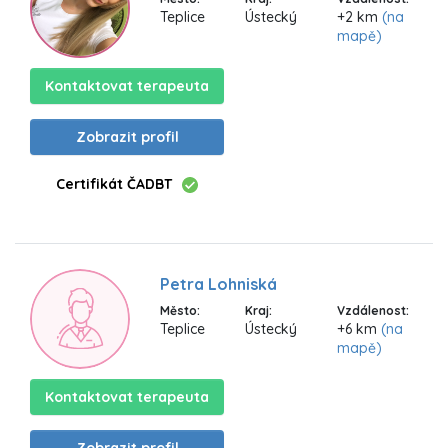
Teplice
Ústecký
+2 km
(na
mapě)
Kontaktovat terapeuta
Zobrazit profil
Certifikát ČADBT
Petra Lohniská
Město:
Kraj:
Vzdálenost:
Teplice
Ústecký
+6 km
(na
mapě)
Kontaktovat terapeuta