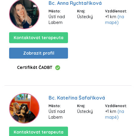
Bc. Anna Rychtaříková
Město:
Kraj:
Vzdálenost:
Ústí nad
Ústecký
+1 km
(na
Labem
mapě)
Kontaktovat terapeuta
Zobrazit profil
Certifikát ČADBT
Bc. Kateřina Šafaříková
Město:
Kraj:
Vzdálenost:
Ústí nad
Ústecký
+1 km
(na
Labem
mapě)
Kontaktovat terapeuta