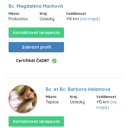
Bc. Magdaléna Machová
Město:
Kraj:
Vzdálenost:
Proboštov
Ústecký
+14 km
(na mapě)
Kontaktovat terapeuta
Zobrazit profil
Certifikát ČADBT
Bc. et Bc. Barbora Halamová
Město:
Kraj:
Vzdálenost:
Teplice
Ústecký
+15 km
(na
mapě)
Kontaktovat terapeuta