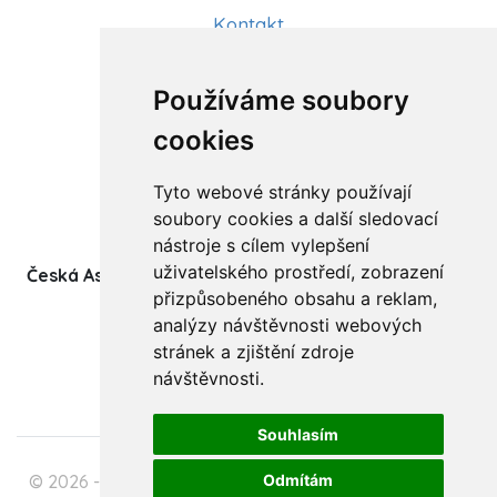
Kontakt
Aktuality
Používáme soubory
Články
cookies
Kurzy a workshopy
Tyto webové stránky používají
Sídlo ČADBT
soubory cookies a další sledovací
nástroje s cílem vylepšení
uživatelského prostředí, zobrazení
Česká Asociace Dětských Bobath Terapeutů spolek
přizpůsobeného obsahu a reklam,
(z.s.)
analýzy návštěvnosti webových
Ukrajinská 1534
stránek a zjištění zdroje
708 00 Ostrava-Poruba
návštěvnosti.
Souhlasím
© 2026 - Česká Asociace Dětských Bobath Terapeutů
Odmítám