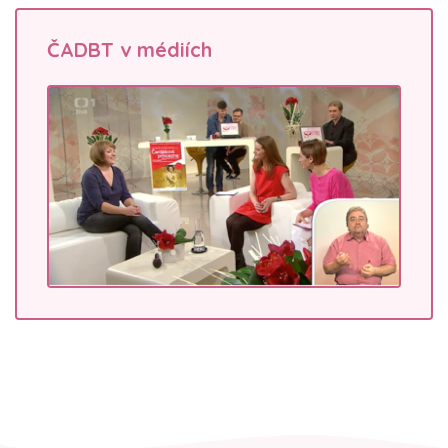
ČADBT v médiích