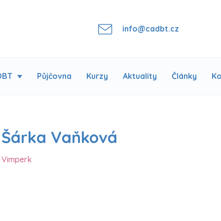
info@cadbt.cz
DBT
Půjčovna
Kurzy
Aktuality
Články
Ko
 Šárka Vaňková
 Vimperk