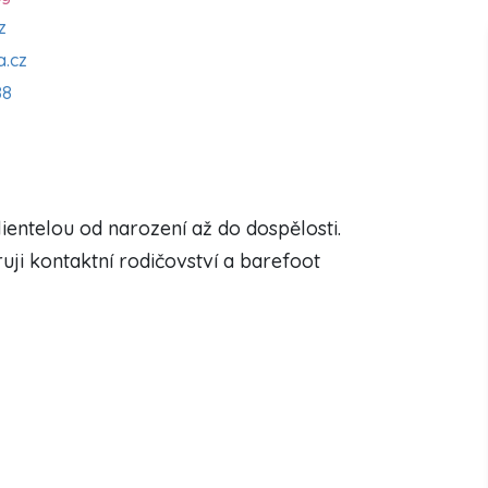
z
a.cz
88
klientelou od narození až do dospělosti.
i kontaktní rodičovství a barefoot