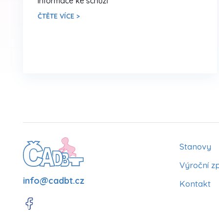
informace ke schůzi
ČTĚTE VÍCE >
Stanovy
Výroční z
info@cadbt.cz
Kontakt