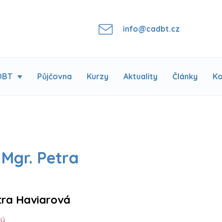
info@cadbt.cz
DBT
Půjčovna
Kurzy
Aktuality
Články
Ko
 Mgr. Petra
tra Haviarová
ký