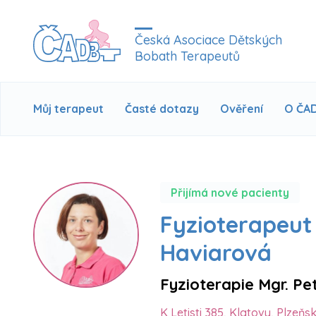
Česká Asociace Dětských
Bobath Terapeutů
Můj terapeut
Časté dotazy
Ověření
O ČA
Přijímá nové pacienty
Fyzioterapeut
Haviarová
Fyzioterapie Mgr. Pe
K Letisti 385, Klatovy, Plzeňs