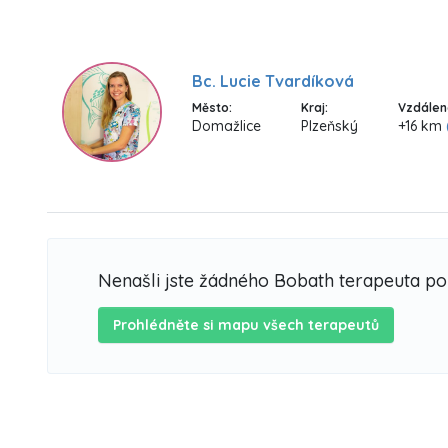
Bc. Lucie Tvardíková
Město:
Kraj:
Vzdálen
Domažlice
Plzeňský
+16 km
Nenašli jste žádného Bobath terapeuta p
Prohlédněte si mapu všech terapeutů