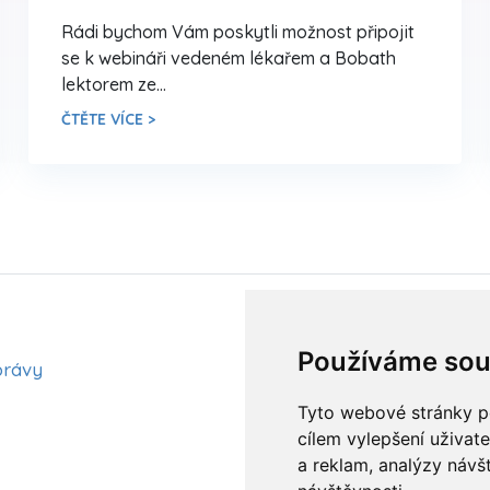
Rádi bychom Vám poskytli možnost připojit
se k webináři vedeném lékařem a Bobath
lektorem ze…
ČTĚTE VÍCE >
Aktuality
Používáme sou
právy
Články
Kurzy a workshopy
Tyto webové stránky po
cílem vylepšení uživat
a reklam, analýzy návš