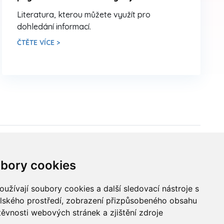
Literatura, kterou můžete využít pro
dohledání informací.
ČTĚTE VÍCE >
Sídlo ČADBT
bory cookies
Česká Asociace Dětských Bobath
Terapeutů spolek (z.s.)
užívají soubory cookies a další sledovací nástroje s
elského prostředí, zobrazení přizpůsobeného obsahu
Ukrajinská 1534
těvnosti webových stránek a zjištění zdroje
708 00 Ostrava-Poruba