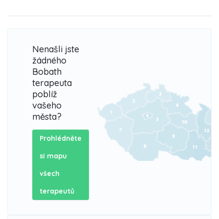
Nenašli jste
žádného
Bobath
terapeuta
poblíž
vašeho
města?
Prohlédněte
si mapu
všech
terapeutů