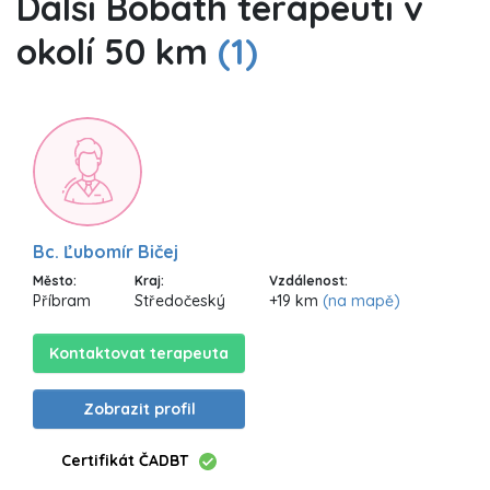
Další Bobath terapeuti v
okolí 50 km
(1)
Bc. Ľubomír Bičej
Město:
Kraj:
Vzdálenost:
Příbram
Středočeský
+19 km
(na mapě)
Kontaktovat terapeuta
Zobrazit profil
Certifikát ČADBT