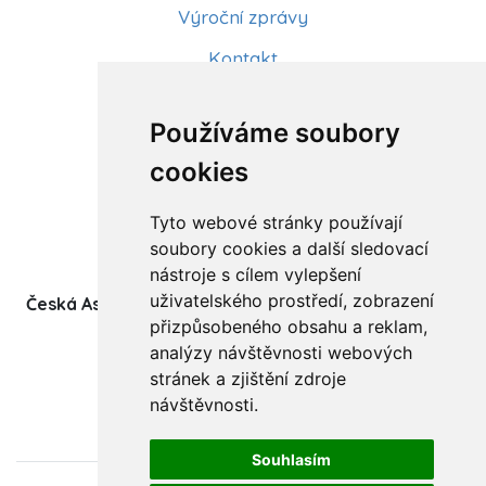
Výroční zprávy
Kontakt
Aktuality
Používáme soubory
Články
cookies
Kurzy a workshopy
Tyto webové stránky používají
Sídlo ČADBT
soubory cookies a další sledovací
nástroje s cílem vylepšení
uživatelského prostředí, zobrazení
Česká Asociace Dětských Bobath Terapeutů spolek
přizpůsobeného obsahu a reklam,
(z.s.)
analýzy návštěvnosti webových
Ukrajinská 1534
stránek a zjištění zdroje
708 00 Ostrava-Poruba
návštěvnosti.
Souhlasím