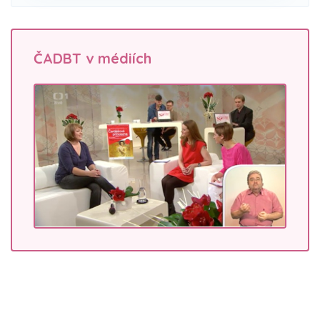
ČADBT v médiích