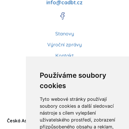
info@cadbt.cz
Stanovy
Výroční zprávy
Kontakt
Aktuality
Používáme soubory
Články
cookies
Kurzy a workshopy
Tyto webové stránky používají
Sídlo ČADBT
soubory cookies a další sledovací
nástroje s cílem vylepšení
uživatelského prostředí, zobrazení
Česká Asociace Dětských Bobath Terapeutů spolek
přizpůsobeného obsahu a reklam,