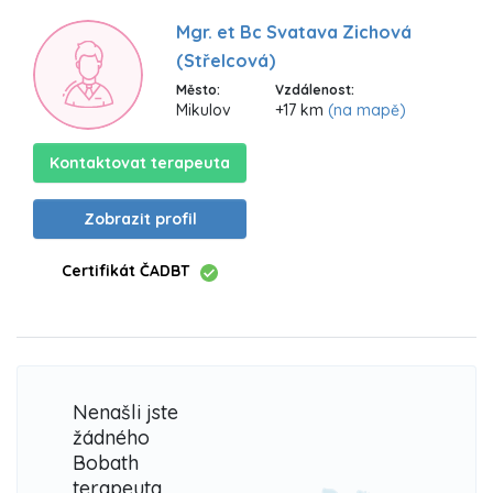
Mgr. et Bc Svatava Zichová
(Střelcová)
Město:
Vzdálenost:
Mikulov
+17 km
(na mapě)
Kontaktovat terapeuta
Zobrazit profil
Certifikát ČADBT
Nenašli jste
žádného
Bobath
terapeuta