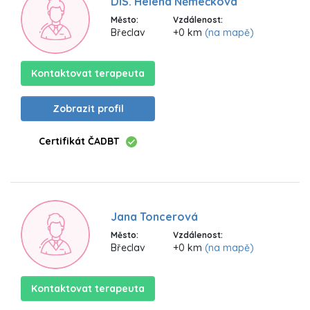
DiS. Helena Němečková
Město:
Vzdálenost:
Břeclav
+0 km
(na mapě)
Kontaktovat terapeuta
Zobrazit profil
Certifikát ČADBT
Jana Toncerová
Město:
Vzdálenost:
Břeclav
+0 km
(na mapě)
Kontaktovat terapeuta