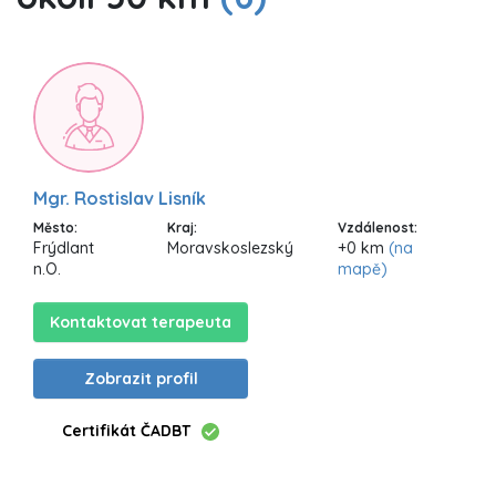
Mgr. Rostislav Lisník
Město:
Kraj:
Vzdálenost:
Frýdlant
Moravskoslezský
+0 km
(na
n.O.
mapě)
Kontaktovat terapeuta
Zobrazit profil
Certifikát ČADBT