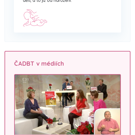
děti, a to již od narození.
ČADBT v médiích