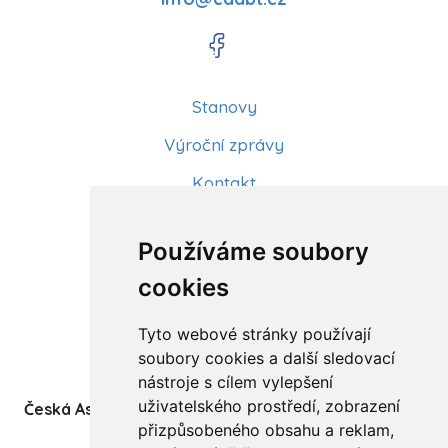
Stanovy
Výroční zprávy
Kontakt
Aktuality
Používáme soubory
Články
cookies
Kurzy a workshopy
Tyto webové stránky používají
Sídlo ČADBT
soubory cookies a další sledovací
nástroje s cílem vylepšení
uživatelského prostředí, zobrazení
Česká Asociace Dětských Bobath Terapeutů spolek
přizpůsobeného obsahu a reklam,
(z.s.)