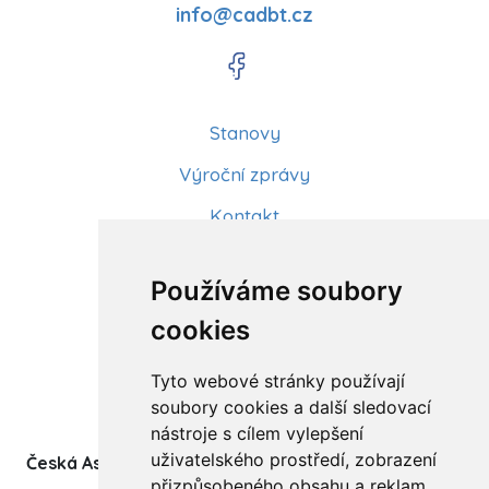
info@cadbt.cz
Stanovy
Výroční zprávy
Kontakt
Aktuality
Používáme soubory
Články
cookies
Kurzy a workshopy
Tyto webové stránky používají
Sídlo ČADBT
soubory cookies a další sledovací
nástroje s cílem vylepšení
uživatelského prostředí, zobrazení
Česká Asociace Dětských Bobath Terapeutů spolek
přizpůsobeného obsahu a reklam,