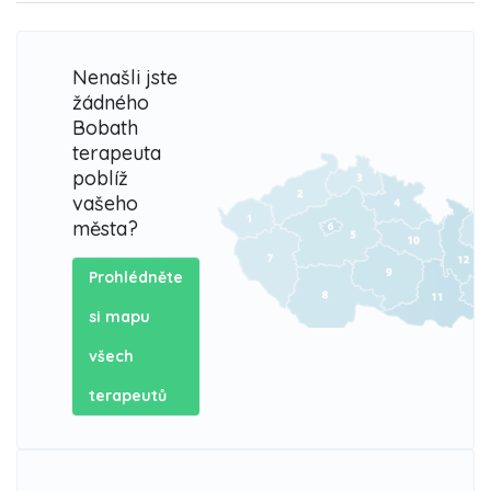
Nenašli jste
žádného
Bobath
terapeuta
poblíž
vašeho
města?
Prohlédněte
si mapu
všech
terapeutů