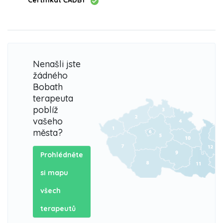
Certifikát ČADBT
Nenašli jste
žádného
Bobath
terapeuta
poblíž
vašeho
města?
Prohlédněte
si mapu
všech
terapeutů