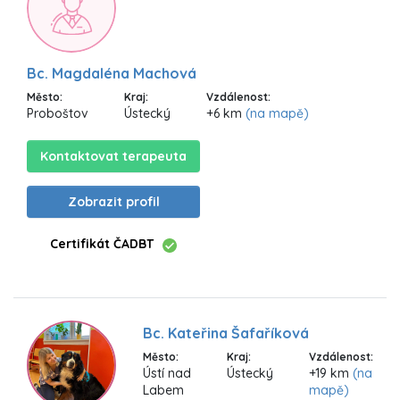
Bc. Magdaléna Machová
Město:
Kraj:
Vzdálenost:
Proboštov
Ústecký
+6 km
(na mapě)
Kontaktovat terapeuta
Zobrazit profil
Certifikát ČADBT
Bc. Kateřina Šafaříková
Město:
Kraj:
Vzdálenost:
Ústí nad
Ústecký
+19 km
(na
Labem
mapě)