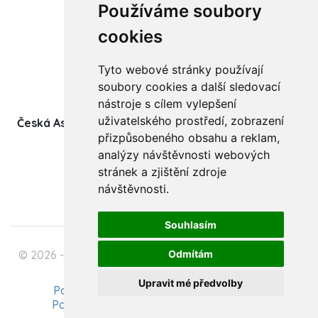
Používáme soubory
Články
cookies
Kurzy a workshopy
Tyto webové stránky používají
Sídlo ČADBT
soubory cookies a další sledovací
nástroje s cílem vylepšení
uživatelského prostředí, zobrazení
Česká Asociace Dětských Bobath Terapeutů spolek
přizpůsobeného obsahu a reklam,
(z.s.)
analýzy návštěvnosti webových
Ukrajinská 1534
stránek a zjištění zdroje
708 00 Ostrava-Poruba
návštěvnosti.
Souhlasím
© 2026 - Česká Asociace Dětských Bobath Terapeutů
Odmítám
spolek (z.s.)
Upravit mé předvolby
Podmínky zpracování osobních údajů
Pavel Szabo - Tvorba webových stránek