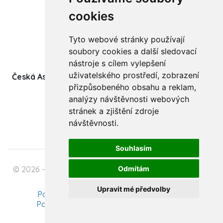
Články
cookies
Kurzy a workshopy
Tyto webové stránky používají
Sídlo ČADBT
soubory cookies a další sledovací
nástroje s cílem vylepšení
uživatelského prostředí, zobrazení
Česká Asociace Dětských Bobath Terapeutů spolek
přizpůsobeného obsahu a reklam,
(z.s.)
analýzy návštěvnosti webových
Ukrajinská 1534
stránek a zjištění zdroje
708 00 Ostrava-Poruba
návštěvnosti.
Souhlasím
© 2026 - Česká Asociace Dětských Bobath Terapeutů
Odmítám
spolek (z.s.)
Upravit mé předvolby
Podmínky zpracování osobních údajů
Pavel Szabo - Tvorba webových stránek