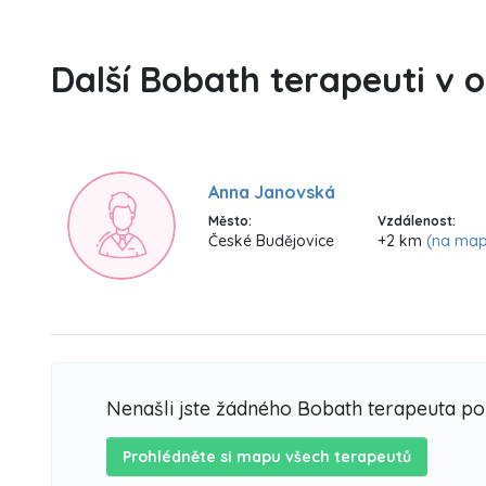
Další Bobath terapeuti v 
Anna Janovská
Město:
Vzdálenost:
České Budějovice
+2 km
(na ma
Nenašli jste žádného Bobath terapeuta p
Prohlédněte si mapu všech terapeutů