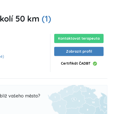
okolí 50 km
(1)
Kontaktovat terapeuta
Zobrazit profil
pě)
Certifikát ČADBT
oblíž vašeho města?