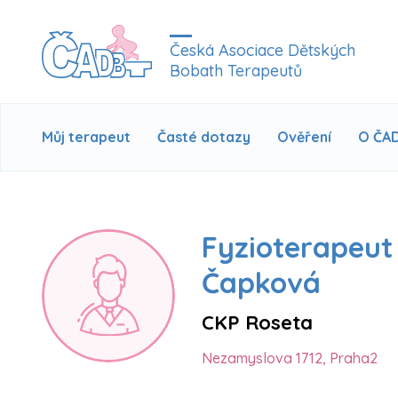
Česká Asociace Dětských
Bobath Terapeutů
Můj terapeut
Časté dotazy
Ověření
O ČA
Fyzioterapeut
Čapková
CKP Roseta
Nezamyslova 1712, Praha2