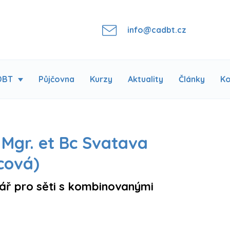
info@cadbt.cz
DBT
Půjčovna
Kurzy
Aktuality
Články
Ko
 Mgr. et Bc Svatava
cová)
nář pro sěti s kombinovanými