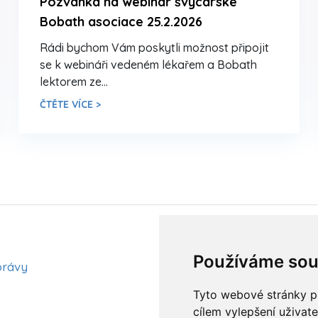
Pozvánka na webinář švýcarské
Bobath asociace 25.2.2026
Rádi bychom Vám poskytli možnost připojit
se k webináři vedeném lékařem a Bobath
lektorem ze…
ČTĚTE VÍCE >
Aktuality
Používáme sou
právy
Články
Kurzy a workshopy
Tyto webové stránky po
cílem vylepšení uživat