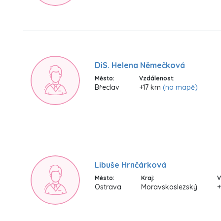
DiS. Helena Němečková
Město:
Vzdálenost:
Břeclav
+17 km
(na mapě)
Libuše Hrnčárková
Město:
Kraj:
V
Ostrava
Moravskoslezský
+