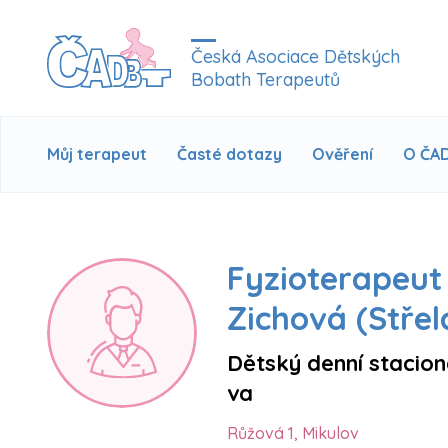
Česká Asociace Dětských
Bobath Terapeutů
Můj terapeut
Časté dotazy
Ověření
O ČA
Fyzioterapeut
Zichová (Střel
Dětský denní stacio
va
Růžová 1, Mikulov