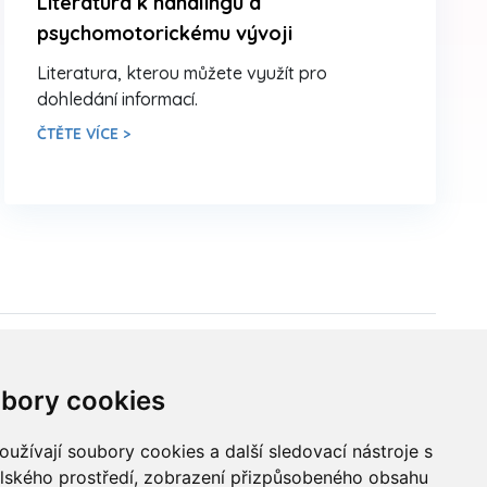
Literatura k handlingu a
psychomotorickému vývoji
Literatura, kterou můžete využít pro
dohledání informací.
ČTĚTE VÍCE >
Sídlo ČADBT
bory cookies
Česká Asociace Dětských Bobath
Terapeutů spolek (z.s.)
užívají soubory cookies a další sledovací nástroje s
elského prostředí, zobrazení přizpůsobeného obsahu
Ukrajinská 1534