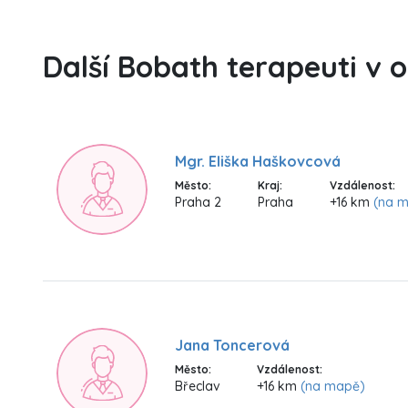
Další Bobath terapeuti v 
Mgr. Eliška Haškovcová
Město:
Kraj:
Vzdálenost:
Praha 2
Praha
+16 km
(na 
Jana Toncerová
Město:
Vzdálenost:
Břeclav
+16 km
(na mapě)